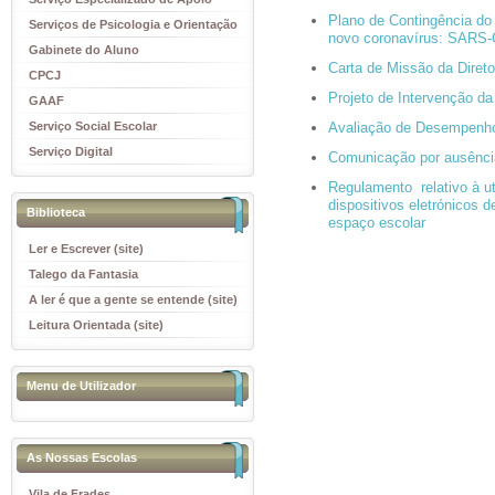
Plano de Contingência do
Educativo
Serviços de Psicologia e Orientação
novo coronavírus: SARS-
(SPO)
Gabinete do Aluno
Carta de Missão da Direto
CPCJ
Projeto de Intervenção da
GAAF
Serviço Social Escolar
Avaliação de Desempenho
Serviço Digital
Comunicação por ausência
Regulamento relativo à ut
dispositivos eletrónicos
Biblioteca
espaço escolar
Ler e Escrever (site)
Talego da Fantasia
A ler é que a gente se entende (site)
Leitura Orientada (site)
Menu de Utilizador
As Nossas Escolas
Vila de Frades