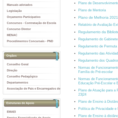
Plano de Desenvolviment
Manuais adotados
Plano de Mentoria
Legislação
Orçamento Participativo
Plano de Melhoria 202
Concursos - Contratação de Escola
Relatório de Avaliação Ex
Concurso Diretor
Regulamento da Bibliot
MENAC
Regulamento do Gabinete
Procedimentos Concursais - PND
Regulamento de Permuta 
Regulamento das Atividad
Orgãos
Regulamento dos Quadros 
Conselho Geral
Normas de Funcionamento
Direção
Família do Pré-escolar
Conselho Pedagógico
Normas de Funcionamento
Departamentos
Educação Pré-Escolar e 
Associação de Pais e Encarregados de
Plano de Atuação para a
Educação
23|24
Plano de Ensino à Distân
Estruturas de Apoio
Política de Privacidade 
EMAEI
Plano de Ensino à distâ
Serviço Especializado de Apoio