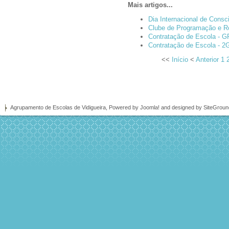
Mais artigos...
Dia Internacional de Consc
Clube de Programação e R
Contratação de Escola - G
Contratação de Escola - 2
<<
Início
<
Anterior
1
Agrupamento de Escolas de Vidigueira, Powered by
Joomla!
and designed by SiteGrou