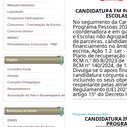
Manuais adotados
CANDIDATURA EM PAR
Legislação
ESCOLAS
Orçamento Participativo
No seguimento da Can
Concursos - Contratação de Escola
Programa Pessoas 2030
coordenadora e em qu
Concurso Diretor
e Escolas não Agrupad
MENAC
de parceiras, candidat
Procedimentos Concursais - PND
financiamento no âmbit
escrita, Ação 1.2  Ler 
Plano de recuperação 
RCM n.º 80-B/2023 de 1
Orgãos
RCM nº 140/2024, de 1
Divulga-se o apoio fin
Conselho Geral
candidatura conjunta a
Direção
incluindo os seus objet
Conselho Pedagógico
respeitante pelas alíne
Regulamento (UE) 2021/
Departamentos
Associação de Pais e Encarregados de
Educação
Estruturas de Apoio
Programa Pessoas 2030
CANDIDATURA IN
EMAEI
PROGRA
Serviço Especializado de Apoio