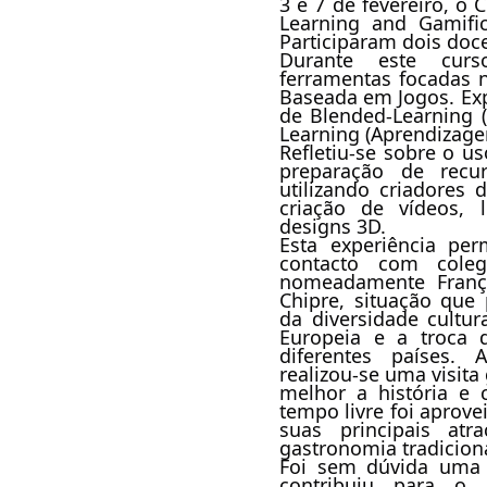
3 e 7 de fevereiro, o
Learning and Gamific
Participaram dois do
Durante este curso
ferramentas focadas 
Baseada em Jogos. Ex
de Blended-Learning (
Learning (Aprendizage
Refletiu-se sobre o uso
preparação de recur
utilizando criadores 
criação de vídeos, l
designs 3D.
Esta experiência pe
contacto com coleg
nomeadamente França
Chipre, situação que 
da diversidade cultur
Europeia e a troca 
diferentes países.
realizou-se uma visita
melhor a história e 
tempo livre foi aprove
suas principais atr
gastronomia tradiciona
Foi sem dúvida uma 
contribuiu para o 