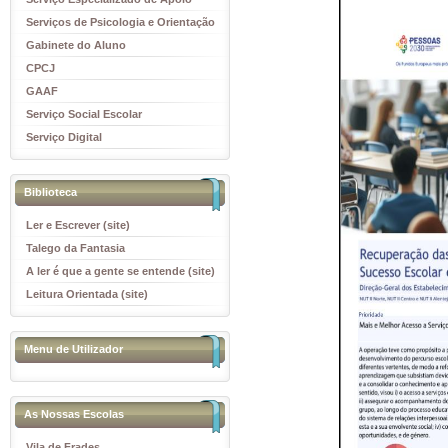
Educativo
Serviços de Psicologia e Orientação
(SPO)
Gabinete do Aluno
CPCJ
GAAF
Serviço Social Escolar
Serviço Digital
Biblioteca
Ler e Escrever (site)
Talego da Fantasia
A ler é que a gente se entende (site)
Leitura Orientada (site)
Menu de Utilizador
As Nossas Escolas
Vila de Frades