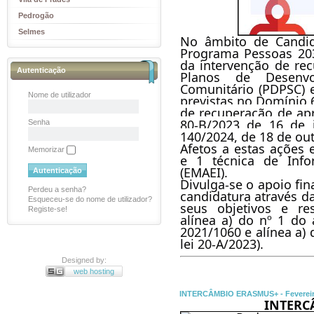
Pedrogão
Selmes
No âmbito de Candida
Programa Pessoas 2030
da intervenção de re
Autenticação
Planos de Desenvol
Comunitário (PDPSC) e
Nome de utilizador
previstas no Domínio 6
de recuperação de apr
80-B/2023 de 16 de j
Senha
140/2024, de 18 de 
out
Afetos a estas ações e
Memorizar
e 1 técnica de Info
(EMAEI).
Perdeu a senha?
candidatura através da
Esqueceu-se do nome de utilizador?
seus objetivos e res
Registe-se!
alínea a) do nº 1 do 
2021/1060 e alínea a) 
Designed by:
web hosting
INTERCÂMBIO ERASMUS+ - Fevereir
INTERC