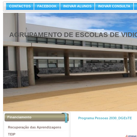
CONTACTOS
FACEBOOK
INOVAR ALUNOS
INOVAR CONSULTA
AGRUPAMENTO DE ESCOLAS DE VIDI
Financiamento
Programa Pessoas 2030_DGEsTE
Recuperação das Aprendizagens
TEIP