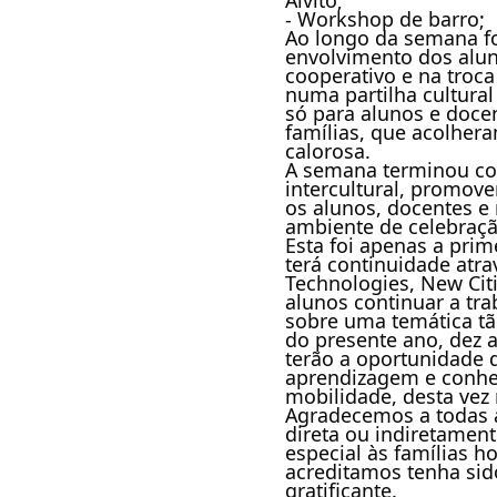
Alvito;
- Workshop de barro;
Ao longo da semana fo
envolvimento dos alun
cooperativo e na troca
numa partilha cultural
só para alunos e doc
famílias, que acolher
calorosa.
A semana terminou co
intercultural, promove
os alunos, docentes e
ambiente de celebração
Esta foi apenas a pri
terá continuidade atr
Technologies, New Citi
alunos continuar a tra
sobre uma temática tã
do presente ano, dez
terão a oportunidade d
aprendizagem e conh
mobilidade, desta vez
Agradecemos a todas 
direta ou indiretamen
especial às famílias h
acreditamos tenha sid
gratificante.