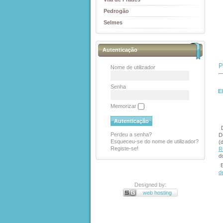
Pedrogão
Selmes
Autenticação
P
Nome de utilizador
Senha
E
Memorizar
Perdeu a senha?
D
Esqueceu-se do nome de utilizador?
(
Registe-se!
R
d
d
Designed by:
web hosting