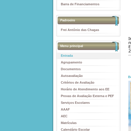
Barra de Financiamentos
Padroeiro
Frei António das Chagas
I
n
E
Menu principal
Entrada
Agrupamento
Documentos
Autoavaliação
B
Critérios de Avaliação
Horário de Atendimento aos EE
Provas de Avaliação Externa e PEF
Serviços Escolares
AAAF
AEC
Matrículas
Calendário Escolar