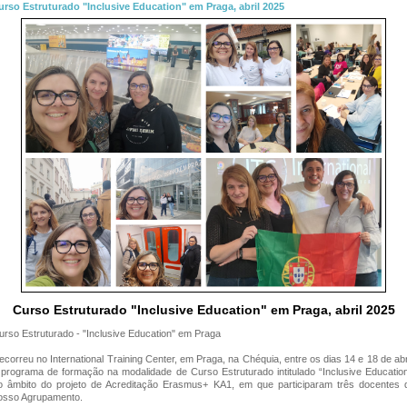
urso Estruturado "Inclusive Education" em Praga, abril 2025
Curso Estruturado "Inclusive Education" em Praga, abril 2025
urso Estruturado - "Inclusive Education" em Praga
ecorreu no International Training Center, em Praga, na Chéquia, entre os dias 14 e 18 de abri
 programa de formação na modalidade de Curso Estruturado intitulado “Inclusive Education
o âmbito do projeto de Acreditação Erasmus+ KA1, em que participaram três docentes 
osso Agrupamento.