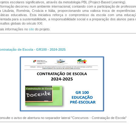
rojetos escolares significativos, através da metodologia PBL (Project-Based Learning).
 formação decorreu num ambiente internacional, contando com a participação de professor
a Lituânia, Roménia, Croácia e Itália, proporcionando uma valiosa troca de experiências
ráticas educativas. Esta iniciativa reforça o compromisso da escola com uma educaç
rientada para a sustentabilidade, a responsabilidade social e a preparação dos alunos para 
esafios globais do século XXI.
ais informações no
site
do projeto.
ontratação de Escola - GR100 - 2024-2025
onsulte o aviso de abertura no separador lateral "Concursos - Contratação de Escola"