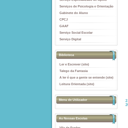
Educativo
Serviços de Psicologia e Orientação
(SPO)
Gabinete do Aluno
CPCJ
GAAF
Serviço Social Escolar
Serviço Digital
Biblioteca
Ler e Escrever (site)
Talego da Fantasia
A ler é que a gente se entende (site)
Leitura Orientada (site)
Menu de Utilizador
2
2
As Nossas Escolas
Vila de Frades