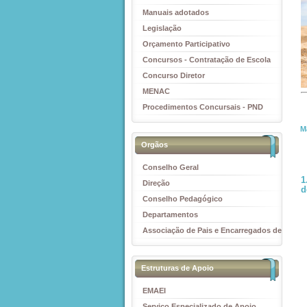
Manuais adotados
Legislação
Orçamento Participativo
Concursos - Contratação de Escola
Concurso Diretor
MENAC
Procedimentos Concursais - PND
M
Orgãos
Conselho Geral
1
Direção
d
Conselho Pedagógico
Departamentos
Associação de Pais e Encarregados de
Educação
Estruturas de Apoio
EMAEI
Serviço Especializado de Apoio