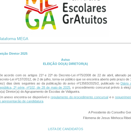
lataforma MEGA
leição Diretor 2025
Aviso
ELEIÇÃO DO(A) DIRETOR(A)
De acordo com os artigos 21º e 22º do Decreto-Lei nº75/2008 de 22 de abril, alterado pe
ecreto-Lei nº137/2012, de 2 de julho, torna-se público que se encontra aberto pelo prazo de 
dez) dias úteis seguintes ao da publicação do aviso nº13583/2025/2, publicado no
Diário 
epública, 2ª série, nº102, de 28 de maio de 2025
, o procedimento concursal prévio à eleiç
o(a) Diretor(a) do Agrupamento de Escolas de Vidigueira.
Em anexo encontra-se disponível o
regulamento do procedimento concursal
e o
requerimen
e apresentação de candidatura
.
A Presidente do Conselho Ger
Filomena de Jesus Minhoca Ribei
LISTA DE CANDIDATOS