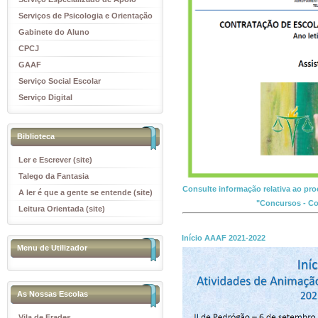
Educativo
Serviços de Psicologia e Orientação
(SPO)
Gabinete do Aluno
CPCJ
GAAF
Serviço Social Escolar
Serviço Digital
Biblioteca
Ler e Escrever (site)
Talego da Fantasia
Consulte informação relativa ao pro
A ler é que a gente se entende (site)
"Concursos - Co
Leitura Orientada (site)
Início AAAF 2021-2022
Menu de Utilizador
As Nossas Escolas
Vila de Frades