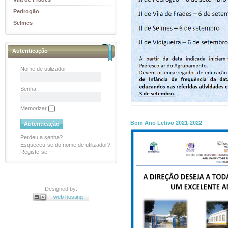
Pedrogão
Selmes
Autenticação
Nome de utilizador
Senha
Memorizar
Bom Ano Letivo 2021-2022
Perdeu a senha?
Esqueceu-se do nome de utilizador?
Registe-se!
Designed by:
web hosting