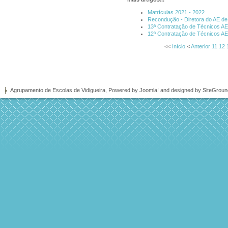
Matrículas 2021 - 2022
Recondução - Diretora do AE de 
13ª Contratação de Técnicos A
12ª Contratação de Técnicos A
<<
Início
<
Anterior
11
12
Agrupamento de Escolas de Vidigueira, Powered by
Joomla!
and designed by SiteGrou