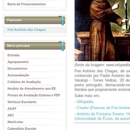
Barra de Financiamentos
Padroeiro
Frei António das Chagas
Menu principal
Entrada
Agrupamento
(fonte da imagem: www.infopedia
Documentos
Frei António das Chagas, de 
Autoavaliação
conhecido por Padre António da
Varatojo
- Torres Vedras, 20 de
Critérios de Avaliação
poeta português, destacando-s
Horário de Atendimento aos EE
literária
que propriamente eclesiá
Provas de Avaliação Externa e PEF
Sabe mais em:
-
Wikipédia
Serviços Escolares
-
Citador (Poemas de Frei Antón
AAAF
-
António da Fonseca Soares: Ho
AEC
Universidade de Évora, da autor
Matrículas
Calendário Escolar