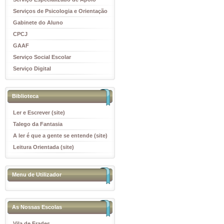
Educativo
Serviços de Psicologia e Orientação
(SPO)
Gabinete do Aluno
CPCJ
GAAF
Serviço Social Escolar
Serviço Digital
Biblioteca
Ler e Escrever (site)
Talego da Fantasia
A ler é que a gente se entende (site)
Leitura Orientada (site)
Menu de Utilizador
As Nossas Escolas
Vila de Frades