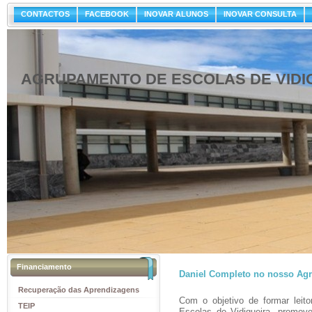
CONTACTOS
FACEBOOK
INOVAR ALUNOS
INOVAR CONSULTA
AGRUPAMENTO DE ESCOLAS DE VIDI
Financiamento
Daniel Completo no nosso Ag
Recuperação das Aprendizagens
Com o objetivo de formar leit
TEIP
Escolas de Vidigueira, promov