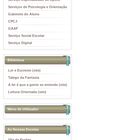
Educativo
Serviços de Psicologia e Orientação
(SPO)
Gabinete do Aluno
CPCJ
GAAF
Serviço Social Escolar
Serviço Digital
Biblioteca
Ler e Escrever (site)
Talego da Fantasia
A ler é que a gente se entende (site)
Leitura Orientada (site)
Menu de Utilizador
As Nossas Escolas
Vila de Frades