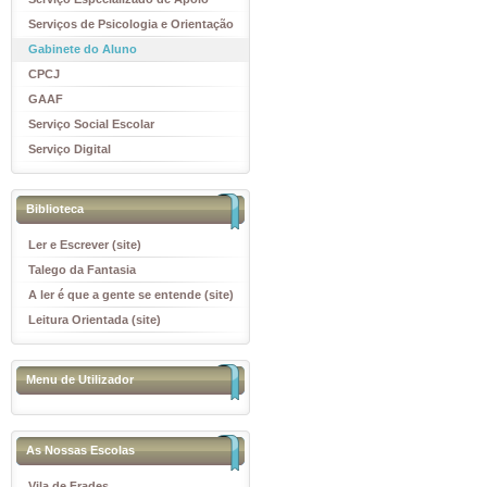
Educativo
Serviços de Psicologia e Orientação
(SPO)
Gabinete do Aluno
CPCJ
GAAF
Serviço Social Escolar
Serviço Digital
Biblioteca
Ler e Escrever (site)
Talego da Fantasia
A ler é que a gente se entende (site)
Leitura Orientada (site)
Menu de Utilizador
As Nossas Escolas
Vila de Frades