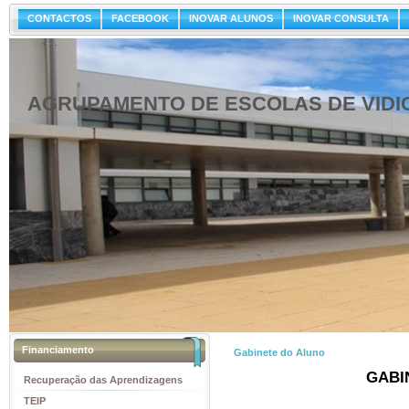
CONTACTOS
FACEBOOK
INOVAR ALUNOS
INOVAR CONSULTA
AGRUPAMENTO DE ESCOLAS DE VIDI
Financiamento
Gabinete do Aluno
GABI
Recuperação das Aprendizagens
TEIP