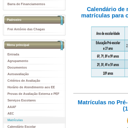
Barra de Financiamentos
Calendário de 
matrículas para 
Padroeiro
Frei António das Chagas
Menu principal
Entrada
Agrupamento
Documentos
Autoavaliação
Critérios de Avaliação
Horário de Atendimento aos EE
Provas de Avaliação Externa e PEF
Serviços Escolares
Matrículas no Pré-
AAAF
(
AEC
Matrículas
Calendário Escolar