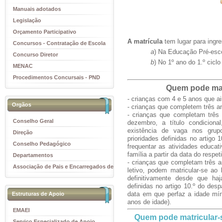
Manuais adotados
Legislação
Orçamento Participativo
A matrícula
tem lugar para ingre
Concursos - Contratação de Escola
a
) Na Educação Pré-esco
Concurso Diretor
b
) No 1º ano do 1.º cicl
MENAC
Procedimentos Concursais - PND
Quem pode matr
- crianças com 4 e 5 anos que a
Orgãos
- crianças que completem três a
- crianças que completam três
Conselho Geral
dezembro, a título condiciona
existência de vaga nos grupo
Direção
prioridades definidas no artigo
Conselho Pedagógico
frequentar as atividades educat
família a partir da data do respeti
Departamentos
- crianças que completam três an
Associação de Pais e Encarregados de
letivo, podem matricular-se ao 
Educação
definitivamente desde que haj
definidas no artigo 10.º do des
data em que perfaz a idade mín
Estruturas de Apoio
anos de idade).
EMAEI
Quem pode matricular-se
Serviço Especializado de Apoio