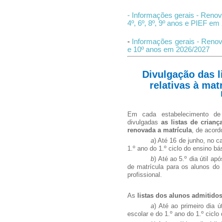
- Informações gerais - Renova
4º, 6º, 8º, 9º anos e PIEF e
-
Informações gerais - Renova
e 10º anos em 2026/2027
Divulgação das l
relativas à mat
Em cada estabelecimento de
divulgadas
as listas de crian
renovada a matrícula
, de acord
a
) Até 16 de junho, no 
1.º ano do 1.º ciclo do ensino bá
b
) Até ao 5.º dia útil a
de matrícula para os alunos do 
profissional.
As
listas dos alunos admitido
a
) Até ao primeiro dia 
escolar e do 1.º ano do 1.º ciclo