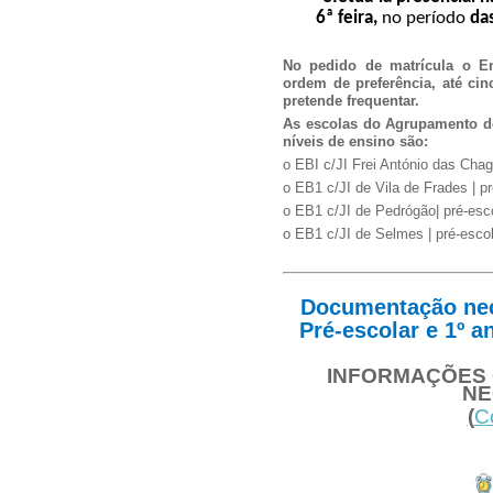
6ª feira,
no período
das
No pedido de matrícula o En
ordem de preferência, até ci
pretende frequentar.
As escolas do Agrupamento de
níveis de ensino são:
o
EBI c/JI Frei António das Chaga
o
EB1 c/JI de Vila de Frades | pr
o
EB1 c/JI de Pedrógão| pré-esco
o
EB1 c/JI de Selmes | pré-escol
Documentação nec
Pré-escolar e 1º a
INFORMAÇÕES 
NE
(
C