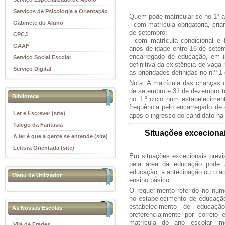
Educativo
Serviços de Psicologia e Orientação
Quem pode matricular-se no 1º a
(SPO)
Gabinete do Aluno
- com matrícula obrigatória, cr
de setembro;
CPCJ
- com matrícula condicional e
GAAF
anos de idade entre 16 de setem
encarregado de educação, em i
Serviço Social Escolar
definitiva da existência de vaga
Serviço Digital
as prioridades definidas no n.º 1
Nota: A matrícula das crianças
de setembro e 31 de dezembro to
Biblioteca
no 1.º ciclo num estabelecimen
frequência pelo encarregado de
Ler e Escrever (site)
após o ingresso do candidato na 
Talego da Fantasia
Situações exceciona
A ler é que a gente se entende (site)
Leitura Orientada (site)
Em situações excecionais previ
pela área da educação pode a
educação, a antecipação ou o ad
Menu de Utilizador
ensino básico.
O requerimento referido no núm
no
estabelecimento de educação
estabelecimento de educaçã
As Nossas Escolas
preferencialmente por correio 
matrícula do ano escolar im
Vila de Frades