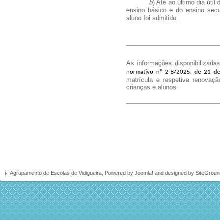
b
) Até ao último dia úti
ensino básico e do ensino sec
aluno foi admitido.
As informações disponibilizadas
normativo nº
2-B/2025, de 21 d
matrícula e respetiva renovaç
crianças e alunos.
Agrupamento de Escolas de Vidigueira, Powered by
Joomla!
and designed by SiteGrou