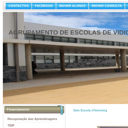
CONTACTOS
FACEBOOK
INOVAR ALUNOS
INOVAR CONSULTA
AGRUPAMENTO DE ESCOLAS DE VIDI
Financiamento
Selo Escola eTwinning
Recuperação das Aprendizagens
TEIP