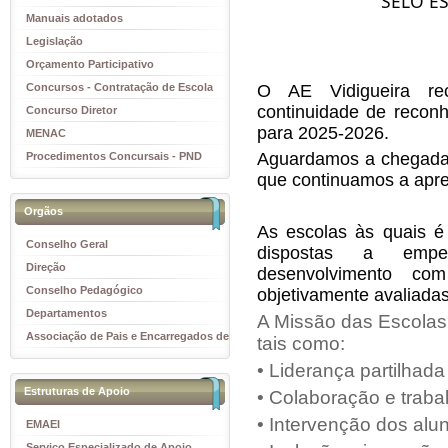
SELO E
Manuais adotados
Legislação
Orçamento Participativo
O AE Vidigueira re
Concursos - Contratação de Escola
continuidade de recon
Concurso Diretor
para 2025-2026.
MENAC
Aguardamos a chegada d
Procedimentos Concursais - PND
que continuamos a apres
Orgãos
As escolas às quais é 
Conselho Geral
dispostas a emp
Direção
desenvolvimento co
Conselho Pedagógico
objetivamente avaliadas
Departamentos
A Missão das Escolas
Associação de Pais e Encarregados de
tais como:
Educação
• Liderança partilhada
Estruturas de Apoio
• Colaboração e traba
• Intervenção dos alu
EMAEI
Serviço Especializado de Apoio