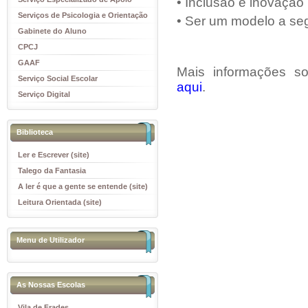
• Inclusão e inovação
Educativo
Serviços de Psicologia e Orientação
• Ser um modelo a seg
(SPO)
Gabinete do Aluno
CPCJ
GAAF
Mais informações s
Serviço Social Escolar
aqui
.
Serviço Digital
Biblioteca
Ler e Escrever (site)
Talego da Fantasia
A ler é que a gente se entende (site)
Leitura Orientada (site)
Menu de Utilizador
As Nossas Escolas
Vila de Frades