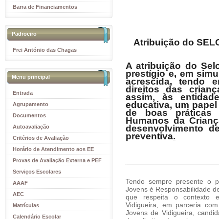
Barra de Financiamentos
Padroeiro
Atribuição do
SEL
Frei António das Chagas
A atribuição do
Sel
prestígio e, em sim
Menu principal
acrescida, tendo 
direitos das crian
Entrada
assim, às entida
educativa, um papel
Agrupamento
de boas práticas
Documentos
Humanos da Criança
desenvolvimento de
Autoavaliação
preventiva
.
Critérios de Avaliação
Horário de Atendimento aos EE
Provas de Avaliação Externa e PEF
Serviços Escolares
Tendo sempre presente o p
AAAF
Jovens é Responsabilidade de
AEC
que respeita o contexto 
Vidigueira, em parceria co
Matrículas
Jovens de Vidigueira, candida
Calendário Escolar