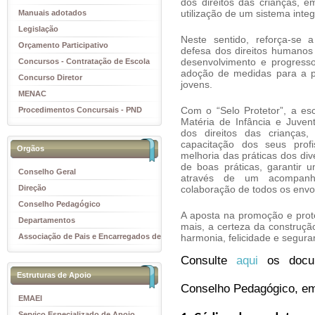
dos direitos das crianças, e
utilização de um sistema integ
Manuais adotados
Legislação
Neste sentido, reforça-se
Orçamento Participativo
defesa dos direitos humanos 
desenvolvimento e progres
Concursos - Contratação de Escola
adoção de medidas para a p
Concurso Diretor
jovens.
MENAC
Com o “Selo Protetor”, a e
Procedimentos Concursais - PND
Matéria de Infância e Juve
dos direitos das crianças,
capacitação dos seus prof
Orgãos
melhoria das práticas dos dive
de boas práticas, garantir 
Conselho Geral
através de um acompanh
Direção
colaboração de todos os envo
Conselho Pedagógico
A aposta na promoção e prot
Departamentos
mais, a certeza da construç
Associação de Pais e Encarregados de
harmonia, felicidade e segura
Educação
Consulte 
aqui 
os docu
Estruturas de Apoio
Conselho Pedagógico, em
EMAEI
Serviço Especializado de Apoio