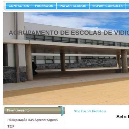
CONTACTOS
FACEBOOK
INOVAR ALUNOS
INOVAR CONSULTA
AGRUPAMENTO DE ESCOLAS DE VIDI
Financiamento
Selo Escola Protetora
Selo 
Recuperação das Aprendizagens
TEIP