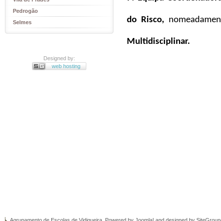
Pedrogão
do Risco, 
nomeadamente
Selmes
Multidisciplinar.
Designed by:
web hosting
Agrupamento de Escolas de Vidigueira, Powered by
Joomla!
and designed by SiteGrou