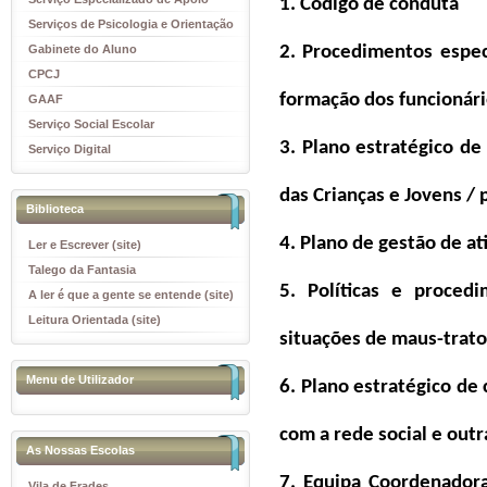
1.
Código de conduta
Educativo
Serviços de Psicologia e Orientação
(SPO)
Gabinete do Aluno
2.
Procedimentos espec
CPCJ
formação dos funcionári
GAAF
Serviço Social Escolar
3.
Plano estratégico de
Serviço Digital
das Crianças e Jovens /
Biblioteca
4.
Plano de gestão de ati
Ler e Escrever (site)
Talego da Fantasia
5.
Políticas e procedi
A ler é que a gente se entende (site)
Leitura Orientada (site)
situações de maus-trato
Menu de Utilizador
6.
Plano estratégico de 
com a rede social e outr
As Nossas Escolas
7.
Equipa Coordenadora
Vila de Frades