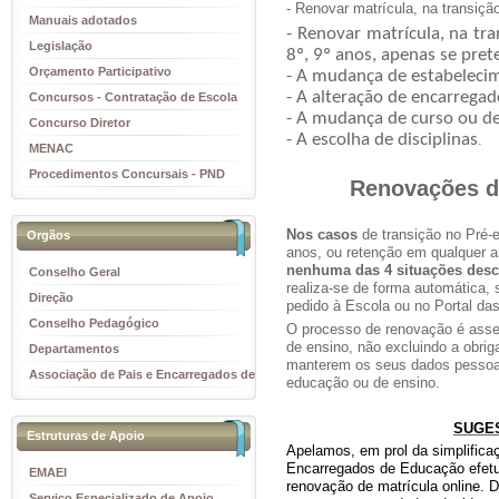
- Renovar matrícula, na transição 
Manuais adotados
- Renovar matrícula, na tran
Legislação
8º, 9º anos, apenas se pret
Orçamento Participativo
- A mudança de estabeleci
- A alteração de encarrega
Concursos - Contratação de Escola
- A mudança de curso ou de
Concurso Diretor
- A escolha de disciplinas
.
MENAC
Procedimentos Concursais - PND
Renovações d
Nos casos
de transição no Pré-es
Orgãos
anos, ou retenção em qualquer a
nenhuma das 4 situações descr
Conselho Geral
realiza-se de forma automática,
Direção
pedido à Escola ou no Portal das
Conselho Pedagógico
O processo de renovação é asse
de ensino, não excluindo a obri
Departamentos
manterem os seus dados pessoai
Associação de Pais e Encarregados de
educação ou de ensino.
Educação
SUGE
Estruturas de Apoio
Apelamos, em prol da simplificaç
Encarregados de Educação efetu
EMAEI
renovação de matrícula online. D
Serviço Especializado de Apoio