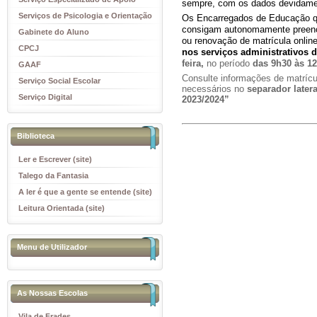
sempre, com os dados devidamen
Educativo
Serviços de Psicologia e Orientação
Os Encarregados de Educação q
consigam autonomamente preenc
(SPO)
Gabinete do Aluno
ou renovação de
matrícula onlin
CPCJ
nos serviços administrativos 
feira,
no período
das 9h30 às 12
GAAF
Consulte informações de matríc
Serviço Social Escolar
necessários no
separador late
Serviço Digital
2023/2024”
Biblioteca
Ler e Escrever (site)
Talego da Fantasia
A ler é que a gente se entende (site)
Leitura Orientada (site)
Menu de Utilizador
As Nossas Escolas
Vila de Frades