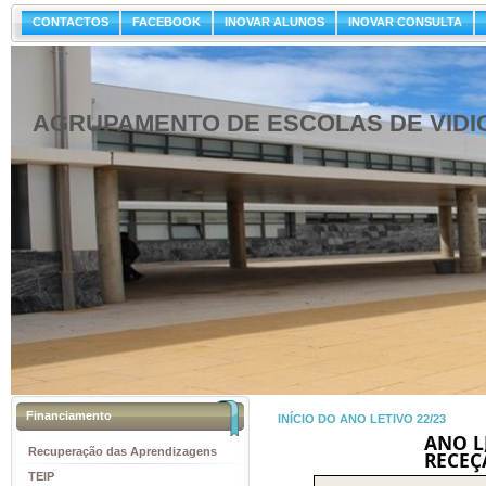
CONTACTOS
FACEBOOK
INOVAR ALUNOS
INOVAR CONSULTA
AGRUPAMENTO DE ESCOLAS DE VIDI
Financiamento
INÍCIO DO ANO LETIVO 22/23
ANO L
Recuperação das Aprendizagens
RECEÇ
TEIP