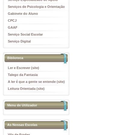
Educativo
Serviços de Psicologia e Orientação
(SPO)
Gabinete do Aluno
CPCJ
GAAF
Serviço Social Escolar
Serviço Digital
Biblioteca
Ler e Escrever (site)
Talego da Fantasia
A ler é que a gente se entende (site)
Leitura Orientada (site)
Menu de Utilizador
As Nossas Escolas
Vila de Frades