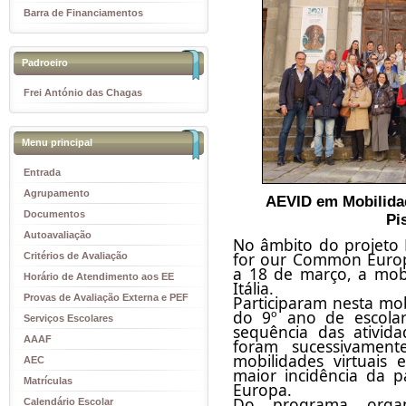
Barra de Financiamentos
Padroeiro
Frei António das Chagas
Menu principal
Entrada
Agrupamento
AEVID em Mobilida
Documentos
Pis
Autoavaliação
No âmbito do projeto 
for our Common Europe
Critérios de Avaliação
a 18 de março, a mobil
Horário de Atendimento aos EE
Itália.
Provas de Avaliação Externa e PEF
Participaram nesta mob
do 9º ano de escolar
Serviços Escolares
sequência das ativida
AAAF
foram sucessivamente
mobilidades virtuais
AEC
maior incidência da p
Matrículas
Europa.
Do programa organi
Calendário Escolar