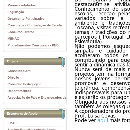
destacaram-se ativida
Manuais adotados
Conhecimento do sistem
escolas, receção pela
Legislação
variados sobre a cu
Orçamento Participativo
ambiente e tradiçõe
Concursos - Contratação de Escola
Toscana, visitas recreat
temas / tradições do 
Concurso Diretor
parceiros ( Portugal, It
MENAC
Eslováquia).
Não podemos esquece
Procedimentos Concursais - PND
simpatia e cuidado c
acolheram todos os 
contribuindo para que
Orgãos
sentir a dinâmica das fa
Nunca será de mais re
Conselho Geral
projetos têm na formaç
nossos jovens permiti
Direção
promover e desenvol
Conselho Pedagógico
tolerância, compreensã
indispensáveis para um
Departamentos
eles serão os protagoni
Associação de Pais e Encarregados de
Obrigada aos nossos 
Educação
também às colegas q
A coordenadora do pro
Estruturas de Apoio
Prof. Luisa Covas
Pode ver 
aqui 
EMAEI
Serviço Especializado de Apoio