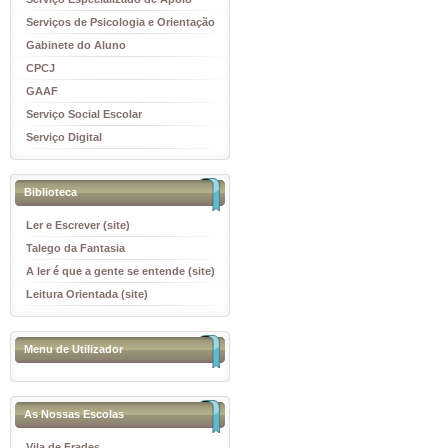
Educativo
Serviços de Psicologia e Orientação
(SPO)
Gabinete do Aluno
CPCJ
GAAF
Serviço Social Escolar
Serviço Digital
Biblioteca
Ler e Escrever (site)
Talego da Fantasia
A ler é que a gente se entende (site)
Leitura Orientada (site)
Menu de Utilizador
As Nossas Escolas
Vila de Frades