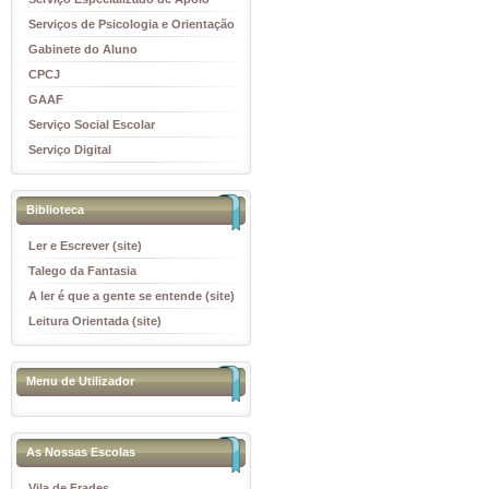
Educativo
Serviços de Psicologia e Orientação
(SPO)
Gabinete do Aluno
CPCJ
GAAF
Serviço Social Escolar
Serviço Digital
Biblioteca
Ler e Escrever (site)
Talego da Fantasia
A ler é que a gente se entende (site)
Leitura Orientada (site)
Menu de Utilizador
As Nossas Escolas
Vila de Frades