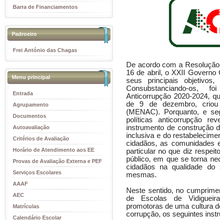
Barra de Financiamentos
Padroeiro
Frei António das Chagas
De acordo com a Resolução d
16 de abril, o XXII Governo
Menu principal
seus principais objetivo
Consubstanciando-os, fo
Entrada
Anticorrupção 2020-2024, qu
de
9
de
dezembro,
criou
Agrupamento
(MENAC).
P
orquanto, e se
Documentos
políticas anticorrupção r
instrumento de construção d
Autoavaliação
inclusiva e do restabelecime
Critérios de Avaliação
cidadãos, as comunidades e
Horário de Atendimento aos EE
particular no que diz respei
público, em que se torna ne
Provas de Avaliação Externa e PEF
cidadãos na qualidade do 
Serviços Escolares
mesmas.
AAAF
Neste sentido, no cumprimen
AEC
de Escolas de Vidigueira
promotoras de uma cultura d
Matrículas
corrupção, os seguintes inst
Calendário Escolar