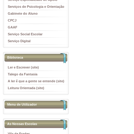
Educativo
Serviços de Psicologia e Orientação
(SPO)
Gabinete do Aluno
CPCJ
GAAF
Serviço Social Escolar
Serviço Digital
Biblioteca
Ler e Escrever (site)
Talego da Fantasia
A ler é que a gente se entende (site)
Leitura Orientada (site)
Menu de Utilizador
As Nossas Escolas
Vila de Frades