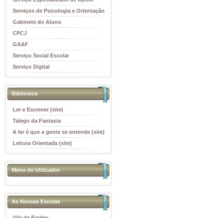
Educativo
Serviços de Psicologia e Orientação
(SPO)
Gabinete do Aluno
CPCJ
GAAF
Serviço Social Escolar
Serviço Digital
Biblioteca
Ler e Escrever (site)
Talego da Fantasia
A ler é que a gente se entende (site)
Leitura Orientada (site)
Menu de Utilizador
As Nossas Escolas
Vila de Frades