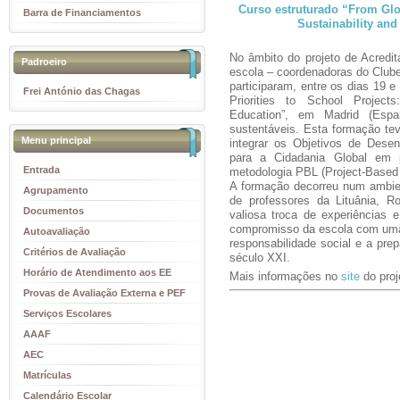
Curso estruturado “From Glob
Barra de Financiamentos
Sustainability and
No âmbito do projeto de Acred
Padroeiro
escola – coordenadoras do Club
participaram, entre os dias 19 
Frei António das Chagas
Priorities to School Project
Education”, em Madrid (Espa
sustentáveis. Esta formação te
Menu principal
integrar os Objetivos de Dese
para a Cidadania Global em pr
Entrada
metodologia PBL (Project-Based 
A formação decorreu num ambien
Agrupamento
de professores da Lituânia, R
Documentos
valiosa troca de experiências e
compromisso da escola com uma 
Autoavaliação
responsabilidade social e a pre
Critérios de Avaliação
século XXI.
Horário de Atendimento aos EE
Mais informações no
site
do proj
Provas de Avaliação Externa e PEF
Serviços Escolares
AAAF
AEC
Matrículas
Calendário Escolar