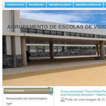
CONTACTOS
FACEBOOK
INOVAR ALUNOS
INOVAR CONSULTA
AGRUPAMENTO DE ESCOLAS DE VIDI
Financiamento
Curso estruturado “From Global Prio
and Citizenship Education”, Madrid,
Recuperação das Aprendizagens
TEIP